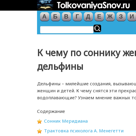
А
Б
В
Г
Д
Е
Ж
З
И
К чему по соннику ж
дельфины
Дельфины – милейшие создания, вызывающ
женщин и детей. К чему снятся эти прекра
водоплавающие? Узнаем мнение важных то
Содержание
Сонник Меридиана
Трактовка психолога А. Менегетти