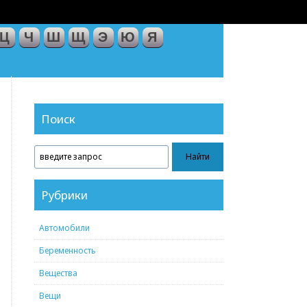
Ц
Ч
Ш
Щ
Э
Ю
Я
Поиск
Рубрики
Автомобили
Беременность
Вещества
Вещи