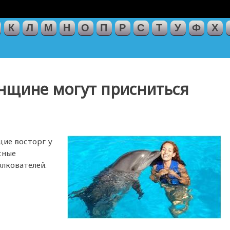
К
Л
М
Н
О
П
Р
С
Т
У
Ф
Х
енщине могут присниться
ие восторг у
сные
лкователей.