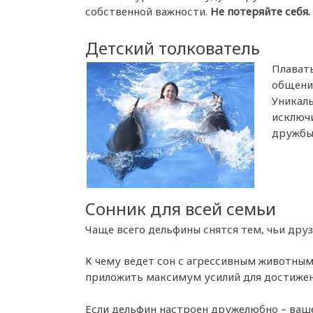
собственной важности.
Не потеряйте себя.
Детский толкователь
Плавать
общения
Уникаль
исключи
дружбы
Сонник для всей семьи
Чаще всего дельфины снятся тем, чьи друз
К чему ведет сон с агрессивным животным?
приложить максимум усилий для достижен
Если дельфин настроен дружелюбно – ваше