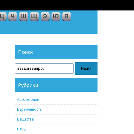
Ц
Ч
Ш
Щ
Э
Ю
Я
Поиск
Рубрики
Автомобили
Беременность
Вещества
Вещи