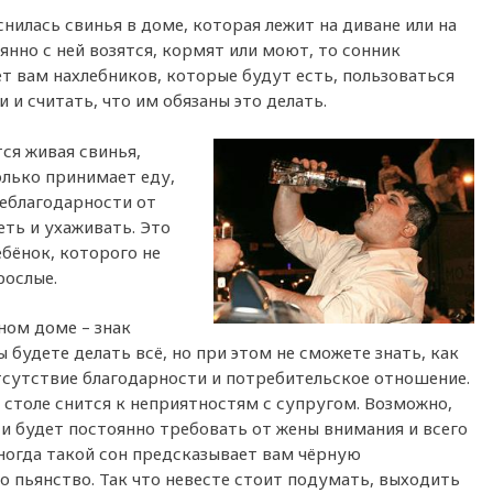
снилась свинья в доме, которая лежит на диване или на
янно с ней возятся, кормят или моют, то сонник
т вам нахлебников, которые будут есть, пользоваться
 и считать, что им обязаны это делать.
тся живая свинья,
олько принимает еду,
неблагодарности от
еть и ухаживать. Это
ебёнок, которого не
рослые.
ном доме – знак
будете делать всё, но при этом не сможете знать, как
отсутствие благодарности и потребительское отношение.
 столе снится к неприятностям с супругом. Возможно,
 и будет постоянно требовать от жены внимания и всего
Иногда такой сон предсказывает вам чёрную
го пьянство. Так что невесте стоит подумать, выходить