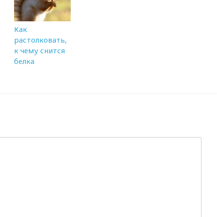
Как
растолковать,
к чему снится
белка