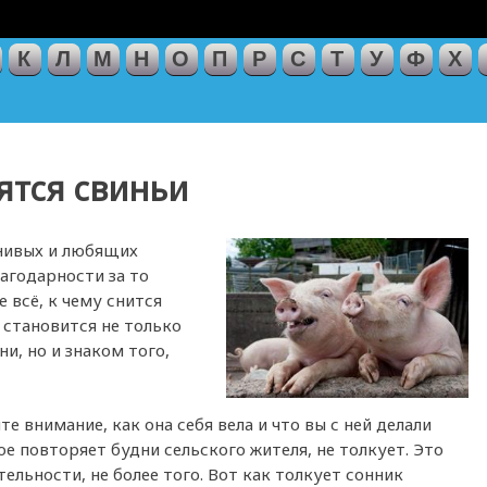
К
Л
М
Н
О
П
Р
С
Т
У
Ф
Х
нятся свиньи
енивых и любящих
агодарности за то
е всё, к чему снится
 становится не только
и, но и знаком того,
те внимание, как она себя вела и что вы с ней делали
е повторяет будни сельского жителя, не толкует. Это
ельности, не более того. Вот как толкует сонник