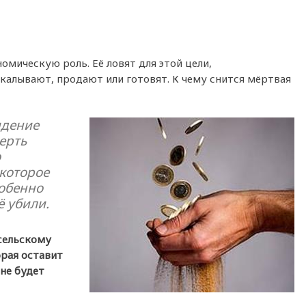
омическую роль. Её ловят для этой цели,
акалывают, продают или готовят. К чему снится мёртвая
идение
ерть
о
которое
собенно
ё убили.
 сельскому
орая оставит
 не будет