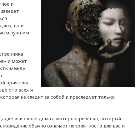
тное и
оизведёт
ься
щина, но и
самым лучшим
дственника
ов» и может
икты между
 с
ой приятеля
до ото всех и
 которая не следит за собой и преследует только
щадке или около дома с матерью ребёнка, который
сновидение обычно означает неприятности для вас и