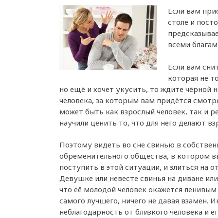
Если вам при
столе и посто
предсказывае
всеми благами
Если вам сни
которая не т
но ещё и хочет укусить, то ждите чёрной 
человека, за которым вам придётся смотр
может быть как взрослый человек, так и р
научили ценить то, что для него делают вз
Поэтому видеть во сне свинью в собствен
обременительного общества, в котором вы 
поступить в этой ситуации, и злиться на 
Девушке или невесте свинья на диване или
что её молодой человек окажется ленивым
самого лучшего, ничего не давая взамен. 
неблагодарность от близкого человека и е