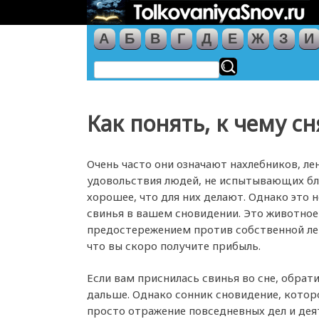
А
Б
В
Г
Д
Е
Ж
З
И
Как понять, к чему с
Очень часто они означают нахлебников, л
удовольствия людей, не испытывающих бл
хорошее, что для них делают. Однако это н
свинья в вашем сновидении. Это животное
предостережением против собственной лен
что вы скоро получите прибыль.
Если вам приснилась свинья во сне, обрати
дальше. Однако сонник сновидение, которо
просто отражение повседневных дел и деят