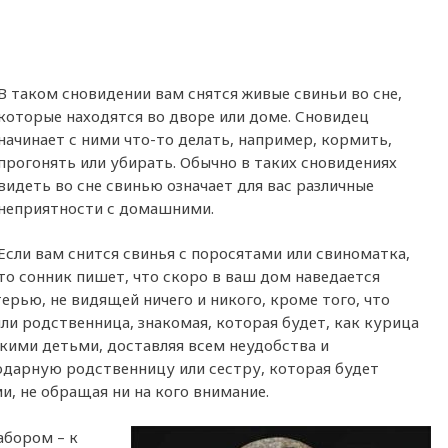
В таком сновидении вам снятся живые свиньи во сне,
которые находятся во дворе или доме. Сновидец
начинает с ними что-то делать, например, кормить,
прогонять или убирать. Обычно в таких сновидениях
видеть во сне свинью означает для вас различные
неприятности с домашними.
Если вам снится свинья с поросятами или свиноматка,
то сонник пишет, что скоро в ваш дом наведается
ерью, не видящей ничего и никого, кроме того, что
ли родственница, знакомая, которая будет, как курица
ькими детьми, доставляя всем неудобства и
годарную родственницу или сестру, которая будет
и, не обращая ни на кого внимание.
абором – к