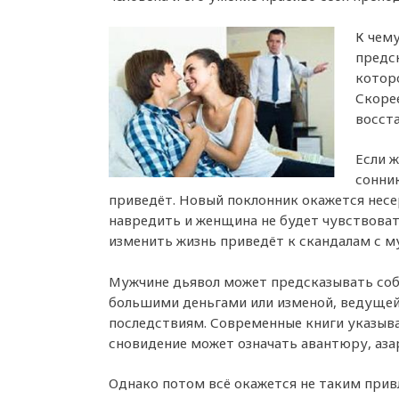
К чем
предск
котор
Скорее
восст
Если ж
сонник
приведёт. Новый поклонник окажется нес
навредить и женщина не будет чувствовать
изменить жизнь приведёт к скандалам с м
Мужчине дьявол может предсказывать собл
большими деньгами или изменой, ведущей
последствиям. Современные книги указыва
сновидение может означать авантюру, азар
Однако потом всё окажется не таким прив