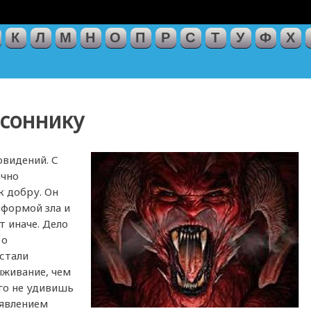
К
Л
М
Н
О
П
Р
С
Т
У
Ф
Х
 соннику
овидений. С
ачно
к добру. Он
 формой зла и
т иначе. Дело
 о
стали
ыживание, чем
го не удивишь
явлением