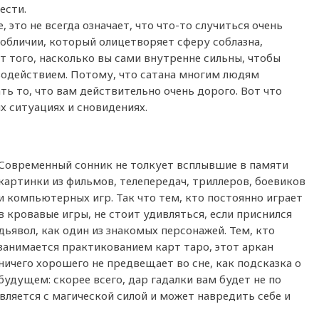
ести.
, это не всегда означает, что что-то случиться очень
 обличии, который олицетворяет сферу соблазна,
от того, насколько вы сами внутренне сильны, чтобы
водействием. Потому, что сатана многим людям
ть то, что вам действительно очень дорого. Вот что
ых ситуациях и сновидениях.
Современный сонник не толкует всплывшие в памяти
картинки из фильмов, телепередач, триллеров, боевиков
и компьютерных игр. Так что тем, кто постоянно играет
в кровавые игры, не стоит удивляться, если приснился
дьявол, как один из знакомых персонажей. Тем, кто
занимается практикованием карт таро, этот аркан
ничего хорошего не предвещает во сне, как подсказка о
будущем: скорее всего, дар гадалки вам будет не по
авляется с магической силой и может навредить себе и