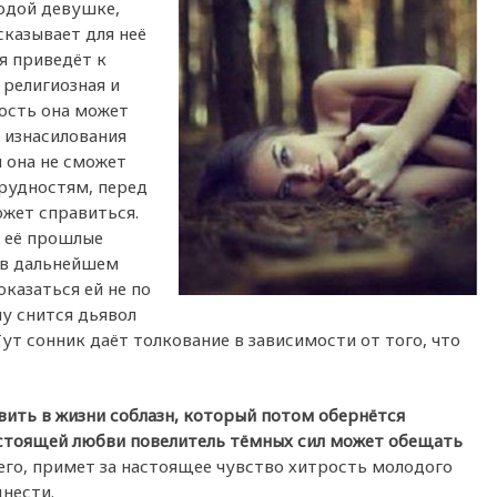
одой девушке,
казывает для неё
я приведёт к
 религиозная и
ость она может
, изнасилования
 она не сможет
трудностям, перед
ожет справиться.
ё её прошлые
 в дальнейшем
казаться ей не по
му снится дьявол
ут сонник даёт толкование в зависимости от того, что
ить в жизни соблазн, который потом обернётся
стоящей любви повелитель тёмных сил может обещать
сего, примет за настоящее чувство хитрость молодого
днести.