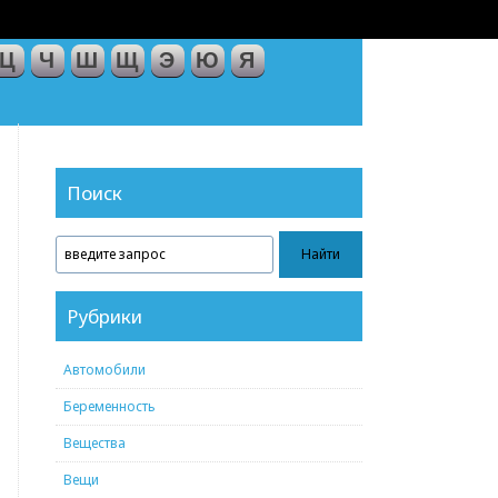
Ц
Ч
Ш
Щ
Э
Ю
Я
Поиск
Рубрики
Автомобили
Беременность
Вещества
Вещи