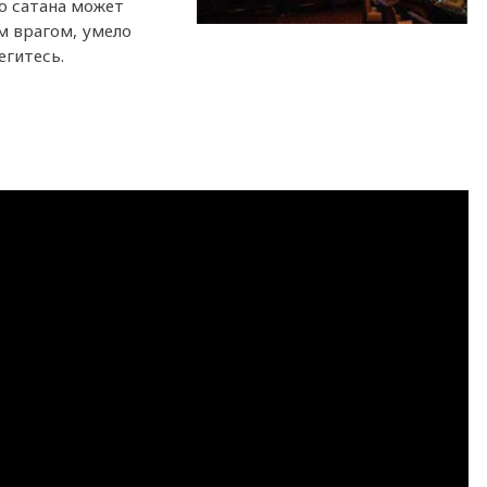
то сатана может
м врагом, умело
егитесь.