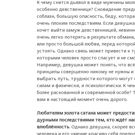
К чему снится дьявол в виде мужчины мол
особенно девственнице? Сновидение предс
соблазн, большую опасность, беду, котора
очень плохим последствиям. Если девушка
хочет выйти замуж девственницей, невинн
очень легко потерять в результате обмана
или просто большой любви, перед которой
устоять. Однако связь может привести к 
которыми человек просто спасует и не см
Например, девушка может понять, что вс
принципы совершенно никому не нужны и
выбрать путь, трудности которого могут о
силам и физически, и психологически. К че
более раскованной и современной особе? Т
вам в настоящий момент очень дорого.
Любителям золота сатана может предостав
дурными последствиями тем, кто ждёт на
влюблённость
. Однако девушка, скорее в
человека и его умение красиво себя препо