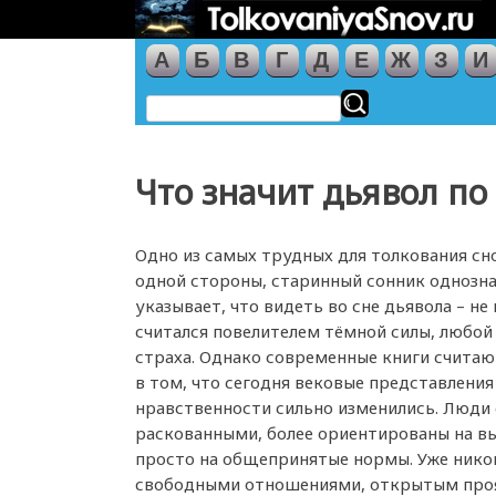
А
Б
В
Г
Д
Е
Ж
З
И
Что значит дьявол по
Одно из самых трудных для толкования сн
одной стороны, старинный сонник однозн
указывает, что видеть во сне дьявола – не 
считался повелителем тёмной силы, любой
страха. Однако современные книги считаю
в том, что сегодня вековые представления
нравственности сильно изменились. Люди 
раскованными, более ориентированы на в
просто на общепринятые нормы. Уже нико
свободными отношениями, открытым про