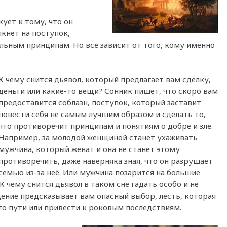
кует к тому, что он
кнёт на поступок,
ьным принципам. Но всё зависит от того, кому именно
К чему снится дьявол, который предлагает вам сделку,
деньги или какие-то вещи? Сонник пишет, что скоро вам
предоставится соблазн, поступок, который заставит
повести себя не самым лучшим образом и сделать то,
что противоречит принципам и понятиям о добре и зле.
Например, за молодой женщиной станет ухаживать
мужчина, который женат и она не станет этому
противоречить, даже наверняка зная, что он разрушает
семью из-за неё. Или мужчина позарится на большие
К чему снится дьявол в таком сне гадать особо и не
дение предсказывает вам опасный выбор, лесть, которая
го пути или привести к роковым последствиям.