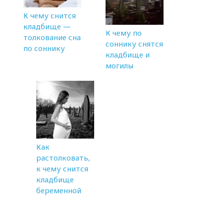
К чему снится
кладбище —
К чему по
толкование сна
соннику снятся
по соннику
кладбище и
могилы
Как
растолковать,
к чему снится
кладбище
беременной