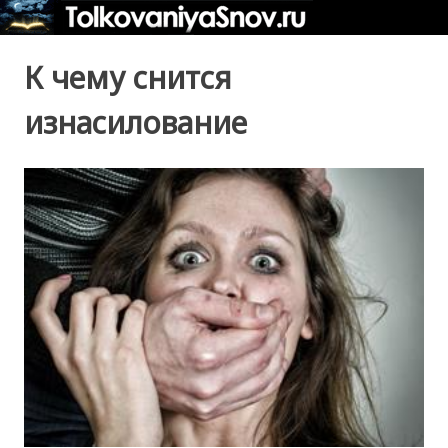
К чему снится
изнасилование