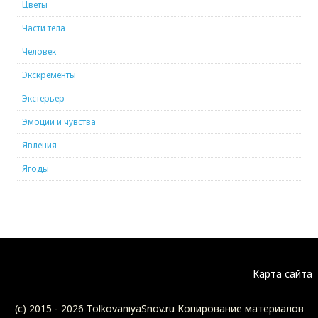
Цветы
Части тела
Человек
Экскременты
Экстерьер
Эмоции и чувства
Явления
Ягоды
Карта сайта
(c) 2015 -
2026 TolkovaniyaSnov.ru Копирование материалов