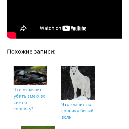
Похожие записи:
Что означает
убить змею во
сне по
Что значит по
соннику?
соннику белый
волк