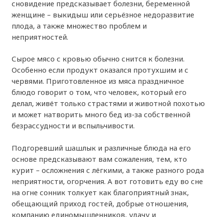
сновидение предсказывает болезни, беременной
женщине – выкидыш или серьёзное недоразвитие
плода, а также множество проблем и
неприятностей.
Сырое мясо с кровью обычно снится к болезни.
Особенно если продукт оказался протухшим и с
червями. Приготовленное из мяса праздничное
блюдо говорит о том, что человек, который его
делал, живёт только страстями и животной похотью
и может натворить много бед из-за собственной
безрассудности и вспыльчивости.
Подгоревший шашлык и различные блюда на его
основе предсказывают вам сожаления, тем, кто
курит – осложнения с лёгкими, а также разного рода
неприятности, огорчения. А вот готовить еду во сне
на огне сонник толкует как благоприятный знак,
обещающий приход гостей, добрые отношения,
компанию единомышленников, удачу и