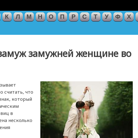
К
Л
М
Н
О
П
Р
С
Т
У
Ф
Х
 замуж замужней женщине во
азывает
о считать, что
знак, который
гическим
евиц в
ена несколько
дения