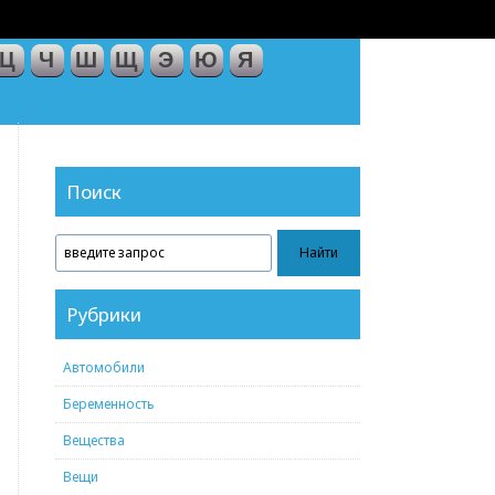
Ц
Ч
Ш
Щ
Э
Ю
Я
Поиск
Рубрики
Автомобили
Беременность
Вещества
Вещи