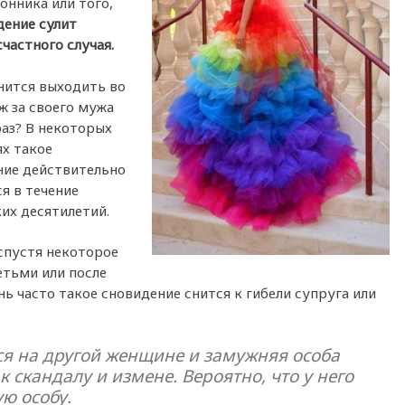
онника или того,
дение сулит
частного случая.
нится выходить во
ж за своего мужа
аз? В некоторых
х такое
ние действительно
я в течение
их десятилетий.
 спустя некоторое
етьми или после
ь часто такое сновидение снится к гибели супруга или
ься на другой женщине и замужняя особа
к скандалу и измене. Вероятно, что у него
ю особу.