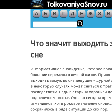
А
Б
В
Г
Д
Е
Ж
З
И
Что значит выходить
сне
Информативное сновидение, которое пок
большие перемены в личной жизни. Принят
выходить замуж во сне девушке – дурной 
в некоторых случаях может сниться к тра
последствиям. Ведь в старину хоронили д
подвенечном платье. Однако сегодня врем
изменились, хотя роковое значение снови
сохранилось в ряде ситуаций до сих пор.