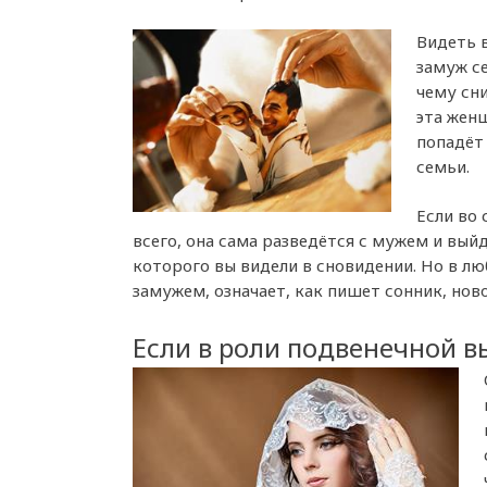
Видеть в
замуж се
чему сни
эта женщ
попадёт
семьи.
Если во 
всего, она сама разведётся с мужем и выйд
которого вы видели в сновидении. Но в л
замужем, означает, как пишет сонник, нов
Если в роли подвенечной в