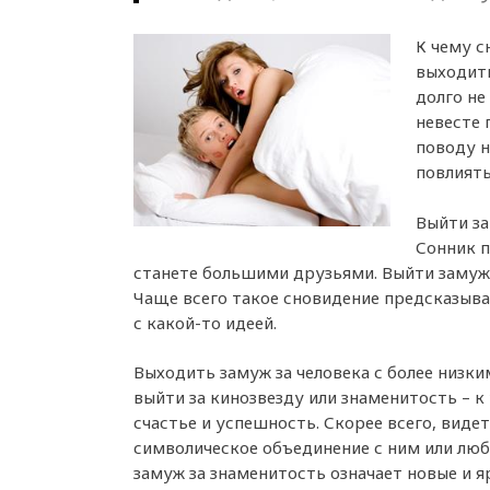
К чему с
выходить
долго не
невесте 
поводу н
повлиять
Выйти за
Сонник п
станете большими друзьями. Выйти замуж 
Чаще всего такое сновидение предсказыв
с какой-то идеей.
Выходить замуж за человека с более низк
выйти за кинозвезду или знаменитость – к
счастье и успешность. Скорее всего, видет
символическое объединение с ним или люб
замуж за знаменитость означает новые и я