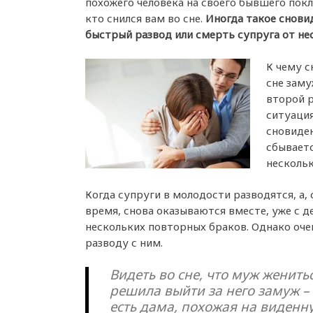
похожего человека на своего бывшего покл
кто снился вам во сне.
Иногда такое снови
быстрый развод или смерть супруга от нес
К чему с
сне заму
второй р
ситуация
сновиде
сбываетс
нескольк
Когда супруги в молодости разводятся, а,
время, снова оказываются вместе, уже с д
нескольких повторных браков. Однако очен
разводу с ним.
Видеть во сне, что муж женит
решила выйти за него замуж – 
есть дама, похожая на виденну