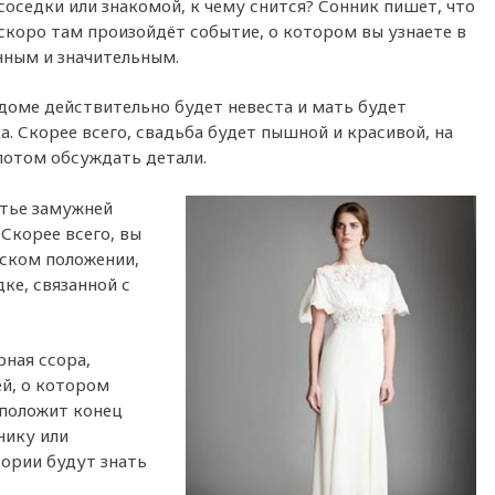
соседки или знакомой, к чему снится? Сонник пишет, что
скоро там произойдёт событие, о котором вы узнаете в
нным и значительным.
 доме действительно будет невеста и мать будет
а. Скорее всего, свадьба будет пышной и красивой, на
потом обсуждать детали.
тье замужней
 Скорее всего, вы
нском положении,
ке, связанной с
рная ссора,
ей, о котором
 положит конец
нику или
тории будут знать