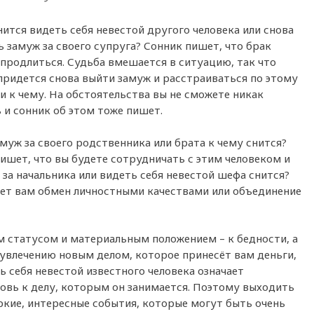
нится видеть себя невестой другого человека или снова
 замуж за своего супруга? Сонник пишет, что брак
 продлиться. Судьба вмешается в ситуацию, так что
придется снова выйти замуж и расстраиваться по этому
и к чему. На обстоятельства вы не сможете никак
 и сонник об этом тоже пишет.
муж за своего родственника или брата к чему снится?
ишет, что вы будете сотрудничать с этим человеком и
за начальника или видеть себя невестой шефа снится?
ает вам обмен личностными качествами или объединение
им статусом и материальным положением – к бедности, а
 увлечению новым делом, которое принесёт вам деньги,
ь себя невестой известного человека означает
овь к делу, которым он занимается. Поэтому выходить
ркие, интересные события, которые могут быть очень