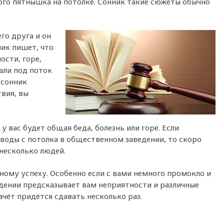
ого пятнышка на потолке. Сонник такие сюжеты обычно
го друга и он
ник пишет, что
ости, горе,
пали под поток
 сонник
вия, вы
у вас будет общая беда, болезнь или горе. Если
воды с потолка в общественном заведении, то скоро
 несколько людей.
ному успеху. Особенно если с вами немного промокло и
едении предсказывает вам неприятности и различные
ачёт придётся сдавать несколько раз.