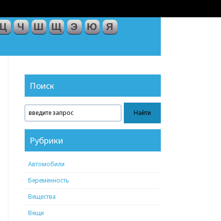
Ц
Ч
Ш
Щ
Э
Ю
Я
Поиск
Рубрики
Автомобили
Беременность
Вещества
Вещи