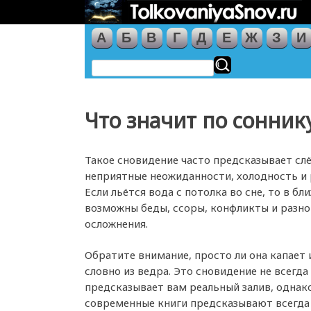
А
Б
В
Г
Д
Е
Ж
З
И
Что значит по сонник
Такое сновидение часто предсказывает слё
неприятные неожиданности, холодность и
Если льётся вода с потолка во сне, то в б
возможны беды, ссоры, конфликты и разно
осложнения.
Обратите внимание, просто ли она капает 
словно из ведра. Это сновидение не всегда
предсказывает вам реальный залив, однак
современные книги предсказывают всегда 