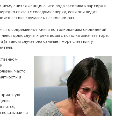
К чему снится женщине, что вода затопила квартиру и
нередко связан с соседями сверху, если они ведут
роисшествие случалось несколько раз.
ия, то современные книги по толкованиям сновидений
в некоторых случаях река воды с потолка означает горе,
 (в таком случае она означает море слёз) или у
чителя.
бственном
 и
олезни. Часто
иятности и
еприятную
дение
яснится,
а показывает и