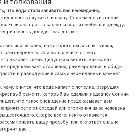
 и толкования
ь, что вода стала заливать вас неожиданно,
жиданность случится и наяву. Современный сонник
ий. Если она просто капает и портит мебель и одежду,
еприятность доведёт вас до слёз.
твет или человек, на которого вы рассчитывали,
т разговаривать. Или вы получите от него
это вызовет слёзы. Девушкам видеть, как вода с
окне предсказывает огорчения, разочарования и обиды.
дность и равнодушие в самый неожиданный момент.
К чему снится, что вода капает с потолка, разрушая
красивый ремонт, который вы сделали недавно? Сонник
пишет, что такое сновидение предсказывает вам
неприятности от соседей или огорчения из-за человека
вышестоящего. Скорее всего, некто откажется
рассматривать вашу просьбу, или его ответ сильно
огорчит вас.