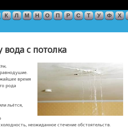
К
Л
М
Н
О
П
Р
С
Т
У
Ф
Х
у вода с потолка
зы,
 равнодушие.
лижайшее время
го рода
или льётся,
о
холодность, неожиданное стечение обстоятельств.