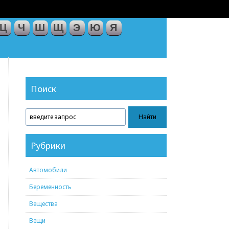
Ц
Ч
Ш
Щ
Э
Ю
Я
Поиск
Рубрики
Автомобили
Беременность
Вещества
Вещи