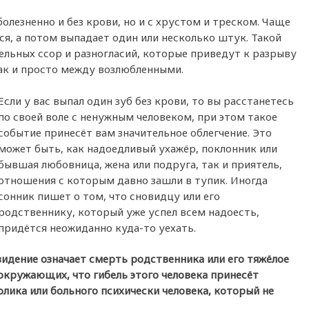
олезненно и без крови, но и с хрустом и треском. Чаще
ся, а потом выпадает один или несколько штук. Такой
ельных ссор и разногласий, которые приведут к разрыву
ак и просто между возлюбленными.
Если у вас выпал один зуб без крови, то вы расстанетесь
по своей воле с ненужным человеком, при этом такое
событие принесёт вам значительное облегчение. Это
может быть, как надоедливый ухажёр, поклонник или
бывшая любовница, жена или подруга, так и приятель,
отношения с которым давно зашли в тупик. Иногда
сонник пишет о том, что сновидцу или его
родственнику, который уже успел всем надоесть,
придётся неожиданно куда-то уехать.
видение означает смерть родственника или его тяжёлое
 окружающих, что гибель этого человека принесёт
олика или больного психически человека, который не