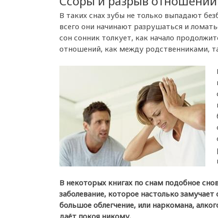
Ссоры и разрыв отношений
В таких снах зубы не только выпадают безб
всего они начинают разрушаться и ломать
сон сонник толкует, как начало продолжит
отношений, как между родственниками, т
В некоторых книгах по снам подобное сно
заболевание, которое настолько замучает
большое облегчение, или наркомана, алког
даёт покоя никому.