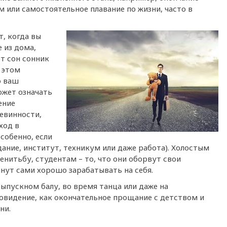
м или самостоятельное плавание по жизни, часто в
т, когда вы
 из дома,
от сон сонник
 этом
о ваш
ожет означать
ение
невинности,
ход в
собенно, если
ание, институт, техникум или даже работа). Холостым
нитьбу, студентам – то, что они оборвут свои
нут сами хорошо зарабатывать на себя.
выпускном балу, во время танца или даже на
новидение, как окончательное прощание с детством и
ни.