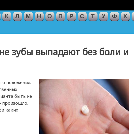
К
Л
М
Н
О
П
Р
С
Т
У
Ф
Х
сне зубы выпадают без боли и
го положения.
твенных
рианта быть не
о произошло,
ри каких