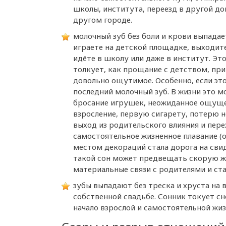
школы, института, переезд в другой до
другом городе.
молочный зуб без боли и крови выпадае
играете на детской площадке, выходите
идёте в школу или даже в институт. Эт
толкует, как прощание с детством, при
довольно ощутимое. Особенно, если эт
последний молочный зуб. В жизни это м
бросание игрушек, неожиданное ощущ
взросление, первую сигарету, потерю 
выход из родительского влияния и пере
самостоятельное жизненное плавание (о
местом декораций стала дорога на свид
такой сон может предвещать скорую же
материальные связи с родителями и ста
зубы выпадают без треска и хруста на 
собственной свадьбе. Сонник токует с
начало взрослой и самостоятельной жиз