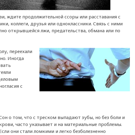
ови, ждите продолжительной ссоры или расставания с
ки, коллеги, друзья или одноклассники. Связь с ними
пно открывшейся лжи, предательства, обмана или по
олу, переехали
но. Иногда
рвать
теяли
 Деловым
ногласия с
Сон о том, что с треском выпадают зубы, но без боли и
крови, часто указывает и на материальные проблемы.
Если они стали ломкими и легко безболезненно