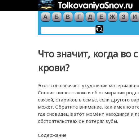
А
Б
В
Г
Д
Е
Ж
З
И
Что значит, когда во 
крови?
Этот сон означает ухудшение материально
Сонник пишет также и об отмирании родс
связей, стариков в семье, если другого ва
может. Обратите внимание, как именно эт
где сновидец в этот момент находился и п
обстоятельствах он потерял зубы.
Содержание