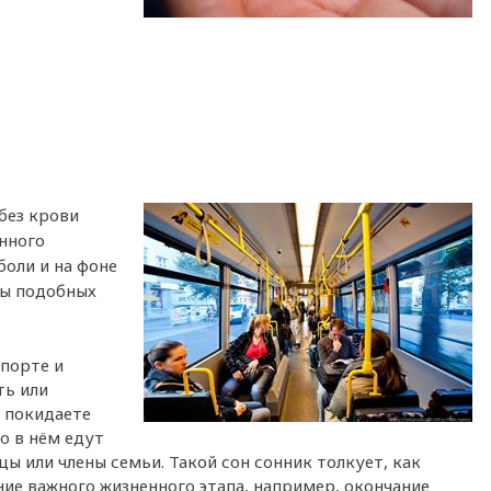
без крови
нного
боли и на фоне
ты подобных
порте и
ть или
 покидаете
о в нём едут
 или члены семьи. Такой сон сонник толкует, как
ие важного жизненного этапа, например, окончание