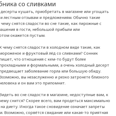
бника со сливками
е десерты кушать, приобретать в магазине или угощать
и лестным отзывам и предложениям. Обычно такие
чему снятся сладости во сне такие, как пирожные с
ашения в гости, небольшой прибыли или
отом окажется пустым.
К чему снятся сладости в холодном виде такие, как
мороженое и фруктовый лёд со сливками? Сонник
пишет, что отношения с кем-то будут более
прохладными и формальными, а очень холодный десерт
предвещает заболевание горла или большую обиду.
Возможно, вы незаслуженно и резко затронете близкого
человека и он вам это припомнит.
Видеть во сне сладости в магазине, недоступные вам, к
чему снится? Скорее всего, вам продеться максимально
на диету. Иногда такое сновидение означает запреты
и. Возможно, сорвётся свидание или какая-то приятная