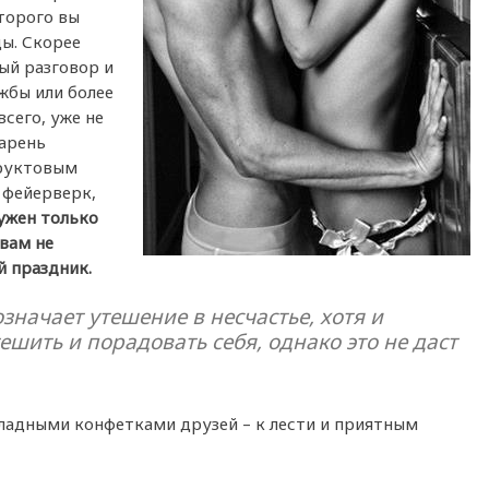
торого вы
ды. Скорее
ый разговор и
жбы или более
сего, уже не
парень
фруктовым
 фейерверк,
ужен только
 вам не
й праздник.
означает утешение в несчастье, хотя и
ешить и порадовать себя, однако это не даст
ладными конфетками друзей – к лести и приятным