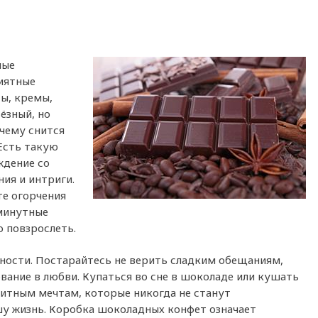
ные
иятные
ты, кремы,
ёзный, но
 чему снится
 Есть такую
ждение со
ия и интриги.
те огорчения
юминутные
о повзрослеть.
ности. Постарайтесь не верить сладким обещаниям,
вание в любви. Купаться во сне в шоколаде или кушать
титным мечтам, которые никогда не станут
шу жизнь. Коробка шоколадных конфет означает