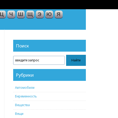
Ц
Ч
Ш
Щ
Э
Ю
Я
Поиск
Рубрики
Автомобили
Беременность
Вещества
Вещи