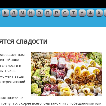
К
Л
М
Н
О
П
Р
С
Т
У
Ф
Х
ятся сладости
редвещает вам
ия. Обычно
тельности и
зы. Очень
й момент ваша
го переживаний
ния ничего не
тречу, то, скорее всего, она закончится обещаниями или