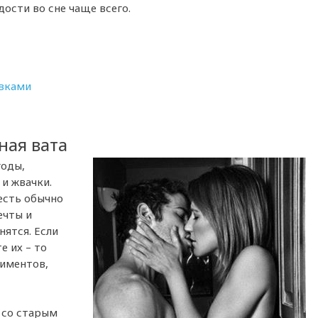
дости во сне чаще всего.
ивками
ная вата
годы,
и жвачки.
 есть обычно
ечты и
нятся. Если
е их – то
лиментов,
 со старым