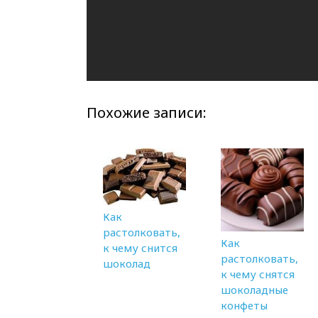
Похожие записи:
Как
растолковать,
Как
к чему снится
растолковать,
шоколад
к чему снятся
шоколадные
конфеты