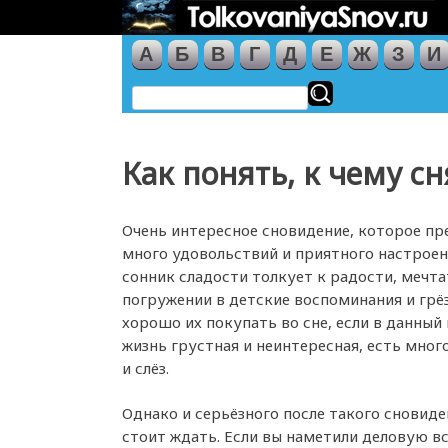
А
Б
В
Г
Д
Е
Ж
З
И
Как понять, к чему сн
Очень интересное сновидение, которое п
много удовольствий и приятного настроен
сонник сладости толкует к радости, мечта
погружении в детские воспоминания и грё
хорошо их покупать во сне, если в данны
жизнь грустная и неинтересная, есть мно
и слёз.
Однако и серьёзного после такого сновиде
стоит ждать. Если вы наметили деловую вс