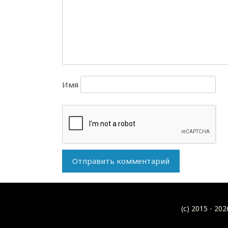
Имя
(c) 2015 -
202