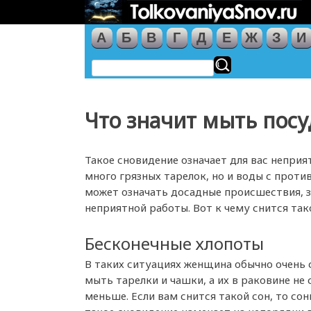
А
Б
В
Г
Д
Е
Ж
З
И
Что значит мыть посу
Такое сновидение означает для вас неприя
много грязных тарелок, но и воды с прот
может означать досадные происшествия, з
неприятной работы. Вот к чему снится так
Бесконечные хлопоты
В таких ситуациях женщина обычно очень 
мыть тарелки и чашки, а их в раковине не
меньше. Если вам снится такой сон, то сон