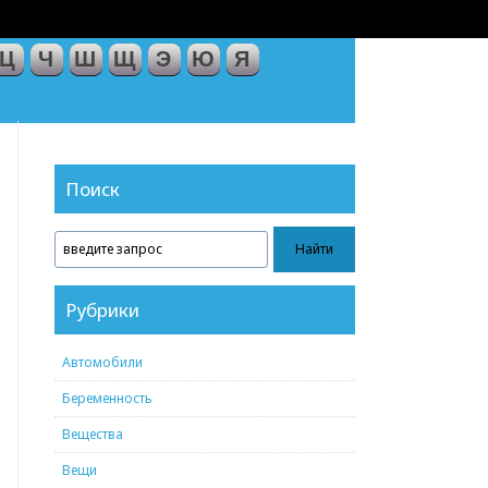
Ц
Ч
Ш
Щ
Э
Ю
Я
Поиск
Рубрики
Автомобили
Беременность
Вещества
Вещи