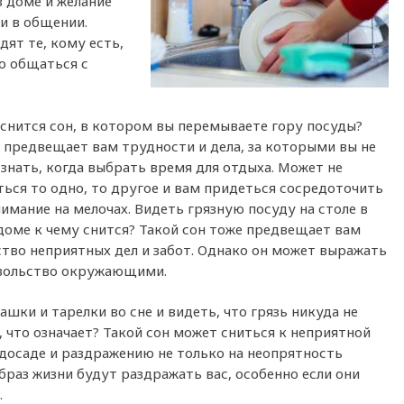
в доме и желание
хи в общении.
ят те, кому есть,
о общаться с
 снится сон, в котором вы перемываете гору посуды?
 предвещает вам трудности и дела, за которыми вы не
 знать, когда выбрать время для отдыха. Может не
ться то одно, то другое и вам придеться сосредоточить
нимание на мелочах. Видеть грязную посуду на столе в
доме к чему снится? Такой сон тоже предвещает вам
тво неприятных дел и забот. Однако он может выражать
вольство окружающими.
ашки и тарелки во сне и видеть, что грязь никуда не
, что означает? Такой сон может сниться к неприятной
 досаде и раздражению не только на неопрятность
браз жизни будут раздражать вас, особенно если они
.