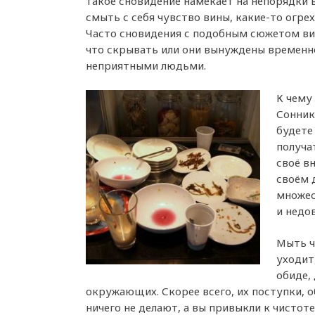
такое сновидение намекает на непорядки 
смыть с себя чувство вины, какие-то огре
Часто сновидения с подобным сюжетом вид
что скрывать или они вынуждены временн
неприятными людьми.
К чему
Сонник
будете
получа
своё в
своём 
множес
и недо
Мыть ч
уходит
обиде,
окружающих. Скорее всего, их поступки, о
ничего не делают, а вы привыкли к чистоте