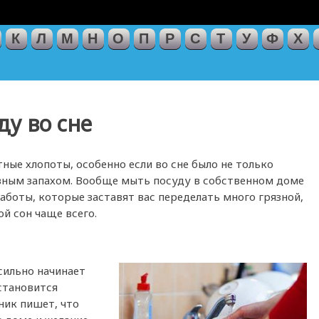
К
Л
М
Н
О
П
Р
С
Т
У
Ф
Х
ду во сне
тные хлопоты, особенно если во сне было не только
ивным запахом. Вообще мыть посуду в собственном доме
аботы, которые заставят вас переделать много грязной,
ой сон чаще всего.
сильно начинает
 становится
ник пишет, что