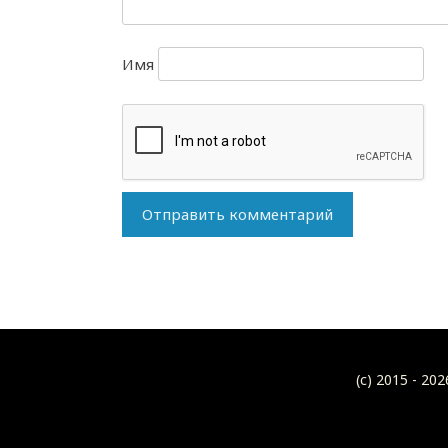
Имя
(c) 2015 -
202