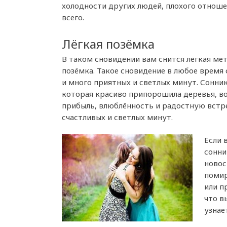
холодности других людей, плохого отношен
всего.
Лёгкая позёмка
В таком сновидении вам снится лёгкая мет
позёмка. Такое сновидение в любое время
и много приятных и светлых минут. Сонник
которая красиво припорошила деревья, в
прибыль, влюблённость и радостную встр
счастливых и светлых минут.
Если 
сонни
новос
помир
или п
что в
узнае