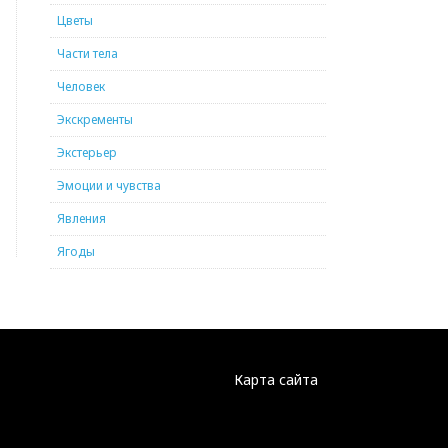
Цветы
Части тела
Человек
Экскременты
Экстерьер
Эмоции и чувства
Явления
Ягоды
Карта сайта