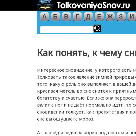
А
Б
В
Г
Д
Е
Ж
З
И
Как понять, к чему с
Интересное сновидение, у которого есть н
Толковать такое явление зимней природы 
того, какую роль оно выполняет в вашей д
красивая метель во сне снится к приятны
богатству и счастью. Если же она перерос
валит с ног и не даёт нормально идти, то 
сновидении толкует, как препятствия и по
сне вы ощущаете мороз.
А гололёд и ледяная корка под снегом и в