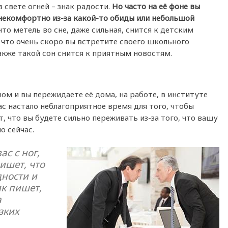
 свете огней – знак радости.
Но часто на её фоне вы
 некомфортно из-за какой-то обиды или небольшой
то метель во сне, даже сильная, снится к детским
что очень скоро вы встретите своего школьного
Также такой сон снится к приятным новостям.
ном и вы пережидаете её дома, на работе, в институте
ас настало неблагоприятное время для того, чтобы
, что вы будете сильно переживать из-за того, что вашу
о сейчас.
ас с ног,
ишет, что
дности и
ик пишет,
а
зких