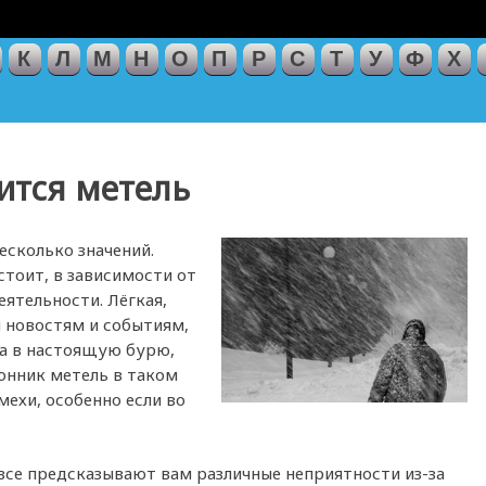
К
Л
М
Н
О
П
Р
С
Т
У
Ф
Х
нится метель
есколько значений.
стоит, в зависимости от
еятельности. Лёгкая,
м новостям и событиям,
ла в настоящую бурю,
сонник метель в таком
мехи, особенно если во
овсе предсказывают вам различные неприятности из-за