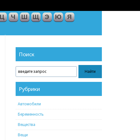
Ц
Ч
Ш
Щ
Э
Ю
Я
Поиск
Рубрики
Автомобили
Беременность
Вещества
Вещи