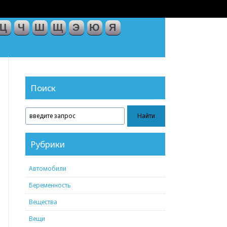
Ц
Ч
Ш
Щ
Э
Ю
Я
Поиск
Рубрики
Автомобили
Беременность
Вещества
Вещи