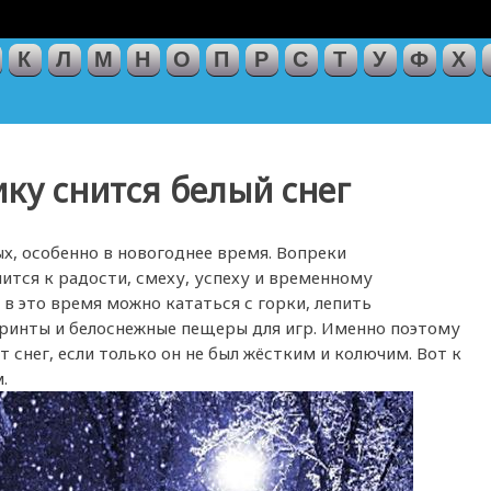
К
Л
М
Н
О
П
Р
С
Т
У
Ф
Х
ику снится белый снег
х, особенно в новогоднее время. Вопреки
ится к радости, смеху, успеху и временному
в это время можно кататься с горки, лепить
биринты и белоснежные пещеры для игр. Именно поэтому
снег, если только он не был жёстким и колючим. Вот к
.