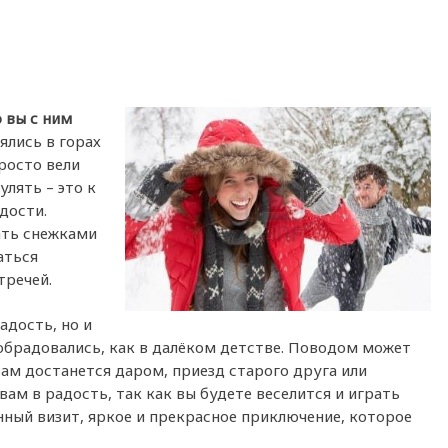
о вы с ним
ялись в горах
росто вели
улять – это к
дости.
ать снежками
аться
тречей.
адость, но и
обрадовались, как в далёком детстве. Поводом может
вам достанется даром, приезд старого друга или
ам в радость, так как вы будете веселится и играть
нный визит, яркое и прекрасное приключение, которое