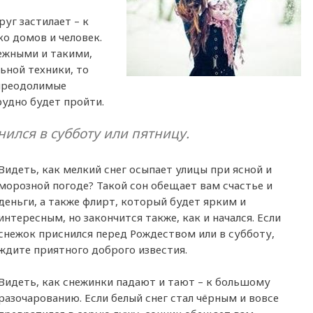
руг застилает – к
о домов и человек.
нежными и такими,
ьной техники, то
епреодолимые
рудно будет пройти.
нился в субботу или пятницу.
Видеть, как мелкий снег осыпает улицы при ясной и
морозной погоде? Такой сон обещает вам счастье и
деньги, а также флирт, который будет ярким и
интересным, но закончится также, как и начался. Если
снежок приснился перед Рождеством или в субботу,
ждите приятного доброго известия.
Видеть, как снежинки падают и тают – к большому
разочарованию. Если белый снег стал чёрным и вовсе