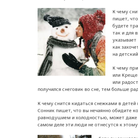
К чему сни
пишет, чт
будете тра
так и для 
указывает 
как захоче
на детский
К чему при
или Креще
или радост
получился снеговик во сне, тем больше р
К чему снится кидаться снежками в детей 
Сонник пишет, что вы нечаянно обидите к
равнодушием и холодностью, может даже 
самом деле эти люди не отнесутся к этому