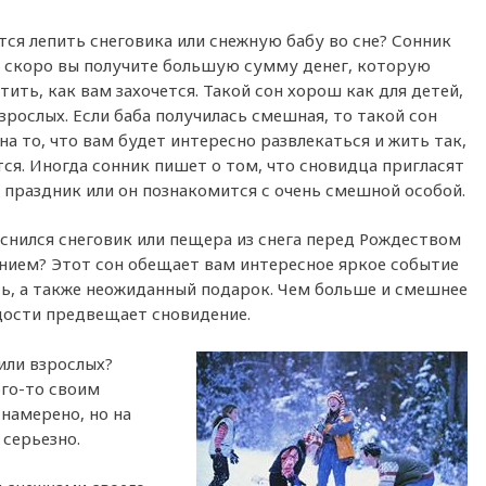
тся лепить снеговика или снежную бабу во сне? Сонник
о скоро вы получите большую сумму денег, которую
тить, как вам захочется. Такой сон хорош как для детей,
взрослых. Если баба получилась смешная, то такой сон
на то, что вам будет интересно развлекаться и жить так,
тся. Иногда сонник пишет о том, что сновидца пригласят
 праздник или он познакомится с очень смешной особой.
снился снеговик или пещера из снега перед Рождеством
нием? Этот сон обещает вам интересное яркое событие
ь, а также неожиданный подарок. Чем больше и смешнее
адости предвещает сновидение.
или взрослых?
ого-то своим
намерено, но на
 серьезно.