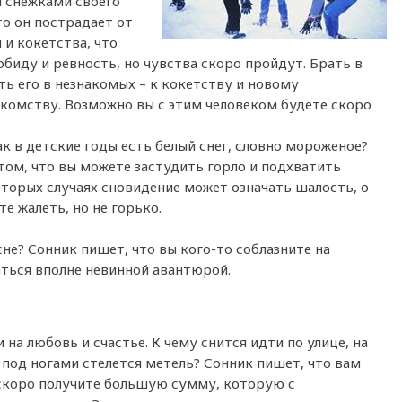
и снежками своего
то он пострадает от
 и кокетства, что
обиду и ревность, но чувства скоро пройдут. Брать в
ть его в незнакомых – к кокетству и новому
комству. Возможно вы с этим человеком будете скоро
ак в детские годы есть белый снег, словно мороженое?
том, что вы можете застудить горло и подхватить
которых случаях сновидение может означать шалость, о
е жалеть, но не горько.
сне? Сонник пишет, что вы кого-то соблазните на
ться вполне невинной авантюрой.
 на любовь и счастье. К чему снится идти по улице, на
 под ногами стелется метель? Сонник пишет, что вам
 скоро получите большую сумму, которую с