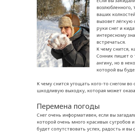
Если вы закидал
возлюбленного, 
ваших колкостей
вызовет лёгкую 
руки снег и кида
интересному зна
встречаться.
К чему снится, к
Сонник пишет о 
ангину, но в не
которой вы будет
К чему снится угощать кого-то снегом во 
шкодливую выходку, которая может оказа
Перемена погоды
Снег очень информативен, если вы загадали
которой очень много красивых сугробов и
будет сопутствовать успех, радость и вы