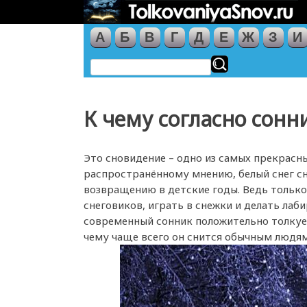
А
Б
В
Г
Д
Е
Ж
З
И
К чему согласно сонн
Это сновидение – одно из самых прекрасны
распространённому мнению, белый снег сн
возвращению в детские годы. Ведь только 
снеговиков, играть в снежки и делать ла
современный сонник положительно толкует 
чему чаще всего он снится обычным людям