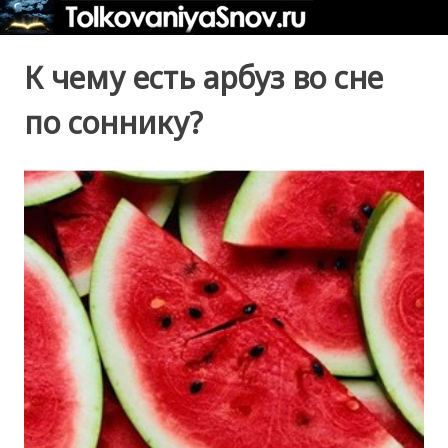
К чему есть арбуз во сне
по соннику?