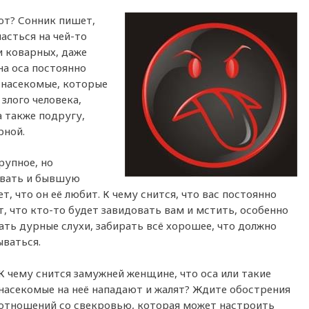
ют? Сонник пишет,
асться на чей-то
и коварных, даже
на оса постоянно
е насекомые, которые
злого человека,
 также подругу,
рной.
рупное, но
овать и бывшую
, что он её любит. К чему снится, что вас постоянно
т, что кто-то будет завидовать вам и мстить, особенно
ать дурные слухи, забирать всё хорошее, что должно
ываться.
К чему снится замужней женщине, что оса или такие
насекомые на неё нападают и жалят? Ждите обострения
отношений со свекровью, которая может настроить