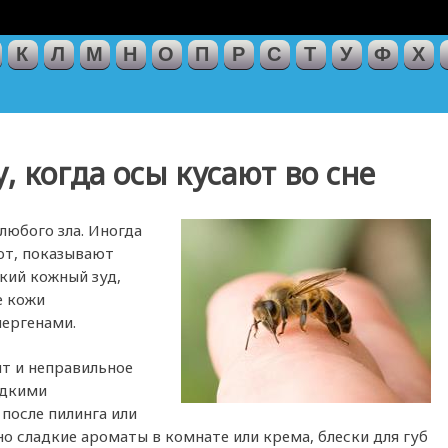
К
Л
М
Н
О
П
Р
С
Т
У
Ф
Х
, когда осы кусают во сне
любого зла. Иногда
ают, показывают
кий кожный зуд,
е кожи
лергенами.
т и неправильное
адкими
после пилинга или
о сладкие ароматы в комнате или крема, блески для губ