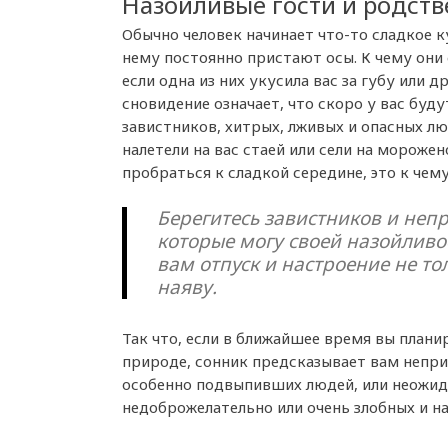
Назойливые гости и родст
Обычно человек начинает что-то сладкое к
нему постоянно пристают осы. К чему они 
если одна из них укусила вас за губу или д
сновидение означает, что скоро у вас буду
завистников, хитрых, лживых и опасных люд
налетели на вас стаей или сели на морожен
пробраться к сладкой середине, это к чем
Берегитесь завистников и неп
которые могу своей назойливо
вам отпуск и настроение не тол
наяву.
Так что, если в ближайшее время вы плани
природе, сонник предсказывает вам непри
особенно подвыпивших людей, или неожид
недоброжелательно или очень злобных и н