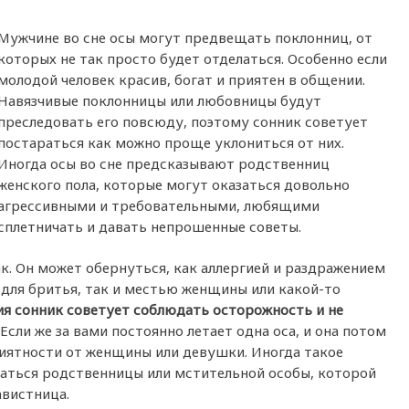
Мужчине во сне осы могут предвещать поклонниц, от
которых не так просто будет отделаться. Особенно если
молодой человек красив, богат и приятен в общении.
Навязчивые поклонницы или любовницы будут
преследовать его повсюду, поэтому сонник советует
постараться как можно проще уклониться от них.
Иногда осы во сне предсказывают родственниц
женского пола, которые могут оказаться довольно
агрессивными и требовательными, любящими
сплетничать и давать непрошенные советы.
нак. Он может обернуться, как аллергией и раздражением
для бритья, так и местью женщины или какой-то
ия сонник советует соблюдать осторожность и не
Если же за вами постоянно летает одна оса, и она потом
приятности от женщины или девушки. Иногда такое
саться родственницы или мстительной особы, которой
авистница.