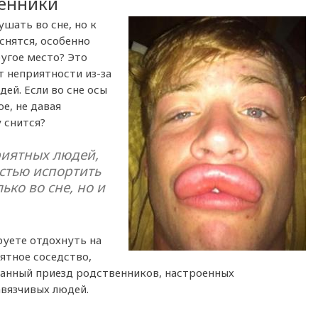
венники
ушать во сне, но к
снятся, особенно
ругое место? Это
т неприятности из-за
ей. Если во сне осы
ое, не давая
у снится?
риятных людей,
стью испортить
ько во сне, но и
руете отдохнуть на
ятное соседство,
анный приезд родственников, настроенных
авязчивых людей.