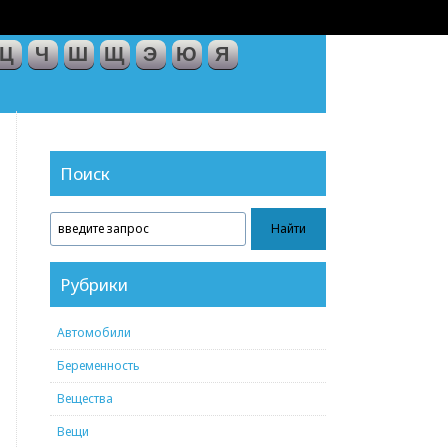
Ц
Ч
Ш
Щ
Э
Ю
Я
Поиск
Рубрики
Автомобили
Беременность
Вещества
Вещи