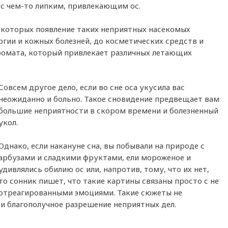
 с чем-то липким, привлекающим ос.
в которых появление таких неприятных насекомых
ргии и кожных болезней, до косметических средств и
аромата, который привлекает различных летающих
Совсем другое дело, если во сне оса укусила вас
неожиданно и больно. Такое сновидение предвещает вам
большие неприятности в скором времени и болезненный
укол.
Однако, если накануне сна, вы побывали на природе с
арбузами и сладкими фруктами, ели мороженое и
удивлялись обилию ос или, напротив, тому, что их нет,
то сонник пишет, что такие картины связаны просто с не
отреагированными эмоциями. Такие сюжеты не
и благополучное разрешение неприятных дел.