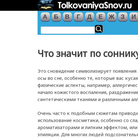
А
Б
В
Г
Д
Е
Ж
З
И
Что значит по соннику
Это сновидение символизирует появления 
осы во сне, особенно те, которые вас кус
физические аспекты, например, аллергичес
начало кожистого воспаления, раздражени
синтетическими тканями и различными ал
Очень часто к подобным сюжетам приводи
использование косметики, особенно со сл
ароматизаторами и липким эффектом, или 
эпиляции. Для многих людей подсознательн