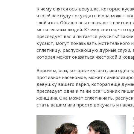
К чему снятся осы девушке, которые куса
что её все будут осуждать и она может поп
злой язык. Обычно осы означают сплетниц 
мстительных людей. К чему снится, что од
преследует вас и пытается укусить? Таки
кусают, могут показывать мстительного и 
сплетницу, распускающую дурные слухи, а
которая может оказаться жестокой и кова
Впрочем, осы, которые кусают, или одно к
противное насекомое, может символизир
девушку вашего парня, которая ещё думает
преследует одна и та же оса? Сонник пише
женщина. Она может сплетничать, распуск
стать вашим или просто докучать и навяз