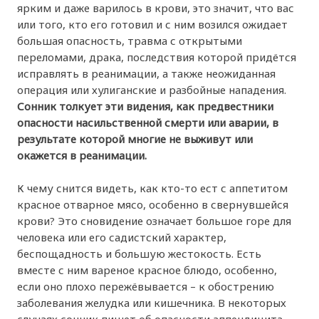
ярким и даже варилось в крови, это значит, что вас
или того, кто его готовил и с ним возился ожидает
большая опасность, травма с открытыми
переломами, драка, последствия которой придётся
исправлять в реанимации, а также неожиданная
операция или хулиганские и разбойные нападения.
Сонник толкует эти видения, как предвестники
опасности насильственной смерти или аварии, в
результате которой многие не выживут или
окажется в реанимации.
К чему снится видеть, как кто-то ест с аппетитом
красное отварное мясо, особенно в свернувшейся
крови? Это сновидение означает большое горе для
человека или его садистский характер,
беспощадность и большую жестокость. Есть
вместе с ним вареное красное блюдо, особенно,
если оно плохо пережёвывается – к обострению
заболевания желудка или кишечника. В некоторых
случаях сонник пишет об опасности аппендицита