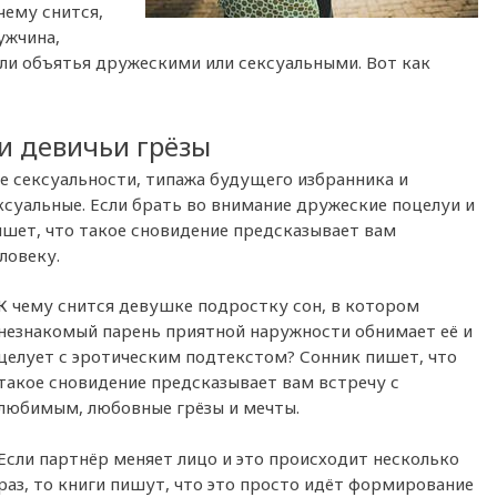
чему снится,
ужчина,
 ли объятья дружескими или сексуальными. Вот как
и девичьи грёзы
е сексуальности, типажа будущего избранника и
ксуальные. Если брать во внимание дружеские поцелуи и
ишет, что такое сновидение предсказывает вам
ловеку.
К чему снится девушке подростку сон, в котором
незнакомый парень приятной наружности обнимает её и
целует с эротическим подтекстом? Сонник пишет, что
такое сновидение предсказывает вам встречу с
любимым, любовные грёзы и мечты.
Если партнёр меняет лицо и это происходит несколько
раз, то книги пишут, что это просто идёт формирование