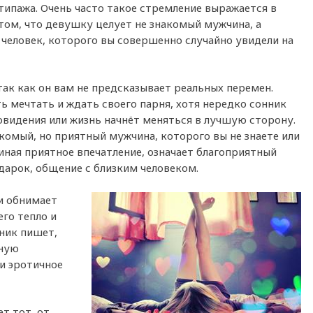
типажа. Очень часто такое стремление выражается в
том, что девушку целует не знакомый мужчина, а
о человек, которого вы совершенно случайно увидели на
так как он вам не предсказывает реальных перемен.
ь мечтать и ждать своего парня, хотя нередко сонник
овидения или жизнь начнёт меняться в лучшую сторону.
комый, но приятный мужчина, которого вы не знаете или
иная приятное впечатление, означает благоприятный
одарок, общение с близким человеком.
ки обнимает
го тепло и
ник пишет,
нную
 и эротичное
т тот, от