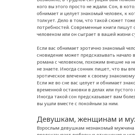
кого вы этого просто не ждали. Сон, в кот
обнимает и целует знакомый человек, к ко
толкует. Дело в том, что такой сюжет то
потребностей. Современные книги пишут о
человеком или он сыграет в вашей жизни 
Если вас обнимает эротично знакомый чело
сновидение может предсказывать начало 
романа с человеком, похожим внешне на н
не знаете. Иногда сонник пишет, что вы в
эротическое влечение к своему знакомому 
Если же во сне вас целует и обнимает зна
временной остановки в делах или пустого
Иногда такой сон предсказывает вам болез
вы ушли вместе с покойным за ним.
Девушкам, женщинам и м
Взрослым девушкам незнакомый мужчина 
предсказывает любовные отношения и успех