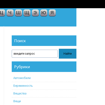
Ц
Ч
Ш
Щ
Э
Ю
Я
Поиск
Рубрики
Автомобили
Беременность
Вещества
Вещи