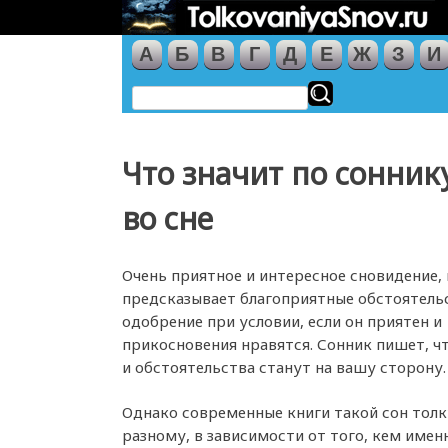
А
Б
В
Г
Д
Е
Ж
З
И
Что значит по сонник
во сне
Очень приятное и интересное сновидение,
предсказывает благоприятные обстоятельс
одобрение при условии, если он приятен и
прикосновения нравятся. Сонник пишет, ч
и обстоятельства станут на вашу сторону.
Однако современные книги такой сон толк
разному, в зависимости от того, кем имен