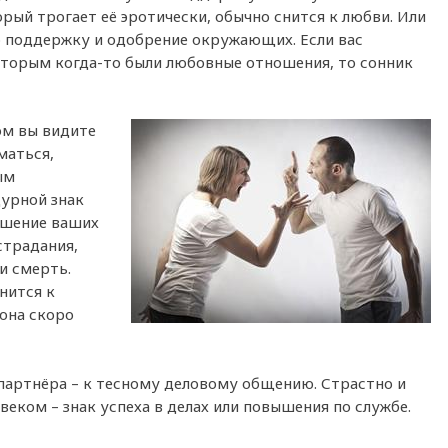
рый трогает её эротически, обычно снится к любви. Или
ю поддержку и одобрение окружающих. Если вас
оторым когда-то были любовные отношения, то сонник
ом вы видите
маться,
ым
урной знак
удшение ваших
страдания,
и смерть.
нится к
 она скоро
артнёра – к тесному деловому общению. Страстно и
еком – знак успеха в делах или повышения по службе.