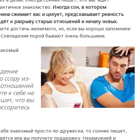
античное знакомство.
Иногда сон, в котором
ина сжимает вас и целует, предсказывает ревность
едёт к разрыву старых отношений и началу новых.
жете достичь желаемого, но, если вы хорошо запомнили
. Совпадения порой бывают очень большими.
знакомый
идение
 ссору из-
х отношений
те к себе не
шет, что вы
оссоритесь
ебе знакомый просто по-дружески, то сонник пишет,
дятся или вы получите поддержку. Незамужней и