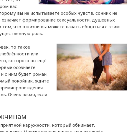
ором вас
торому вы не испытываете особых чувств, сонник не
же означает формирование сексуальности, душевных
 том, что в жизни вы можете начать общаться с этим
существенную роль.
век, то такое
влюблённости или
его, которого вы ещё
первые осознаете
и с ним будет роман.
комый покойник, ждите
 времяпровождения.
нь. Очень плохо, если
ужчинам
приятной наружности, который обнимает,
 в делах. Иногда сонник пишет, что вас ждёт