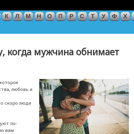
К
Л
М
Н
О
П
Р
С
Т
У
Ф
Х
у, когда мужчина обнимает
 которое
тва, любовь и
то скоро люди
уют по-
но вам