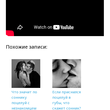
Похожие записи:
Что значит по
Если приснился
соннику
поцелуй в
поцелуй с
губы, что
незнакомцем
скажет сонник?