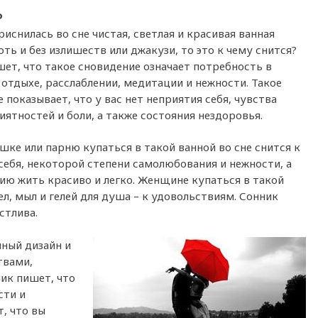
ь
риснилась во сне чистая, светлая и красивая ванная
оть и без излишеств или джакузи, то это к чему снится?
ет, что такое сновидение означает потребность в
отдыхе, расслаблении, медитации и нежности. Такое
 показывает, что у вас нет неприятия себя, чувства
иятностей и боли, а также состояния нездоровья.
ке или парню купаться в такой ванной во сне снится к
ебя, некоторой степени самолюбования и нежности, а
ю жить красиво и легко. Женщине купаться в такой
л, мыл и гелей для душа – к удовольствиям. Сонник
стлива.
чный дизайн и
твами,
ник пишет, что
сти и
, что вы