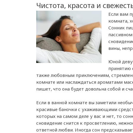
Чистота, красота и свежест
Если вам п
комната, х
Сонник пиш
пассивном 
сновидение
вины, непр
Юной девуш
принятию с
также любовным приключениям, стремлени
комнате или наслаждаться ароматами масе
пишет, что она будет довольна собой и сча
Если в ванной комнате вы заметили необы
красивые баночки с ухаживающими средс
которых на самом деле у вас и нет, то сон
сновидение снится к просветлению, нежно
ответной любви. Иногда сон предсказывает