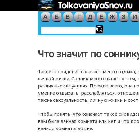
А
Б
В
Г
Д
Е
Ж
З
И
Что значит по сонник
Такое сновидение означает место отдыха,
личной жизни. Сонник много пишет о том, 
различных ситуациях. Прежде всего, она п
умение отдыхать, расслабляться, отношени
также сексуальность, личную жизни и состо
Чтобы понять, что означает такое сновиде
вам была ванная комната или нет и что пр
ванной комнаты во сне.