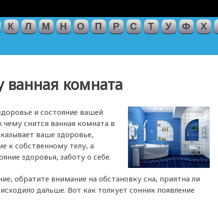
К
Л
М
Н
О
П
Р
С
Т
У
Ф
Х
у ванная комната
 здоровье и состояние вашей
к чему снится ванная комната в
оказывает ваше здоровье,
е к собственному телу, а
яние здоровья, заботу о себе.
ние, обратите внимание на обстановку сна, приятна ли
оисходило дальше. Вот как толкует сонник появление