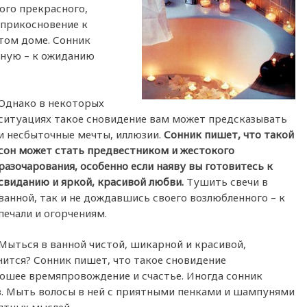
мого прекрасного,
 прикосновение к
атом доме. Сонник
нную – к ожиданию
Однако в некоторых
ситуациях такое сновидение вам может предсказывать
и несбыточные мечты, иллюзии.
Сонник пишет, что такой
сон может стать предвестником и жестокого
разочарования, особенно если наяву вы готовитесь к
свиданию и яркой, красивой любви.
Тушить свечи в
ванной, так и не дождавшись своего возлюбленного – к
печали и огорчениям.
Мыться в ванной чистой, шикарной и красивой,
нится? Сонник пишет, что такое сновидение
ошее времяпровождение и счастье. Иногда сонник
з. Мыть волосы в ней с приятными пенками и шампунями