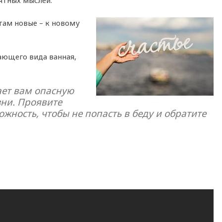
ятных мыслей.
там новые – к новому
ающего вида ванная,
ает вам опасную
зни. Проявите
жность, чтобы не попасть в беду и обратите