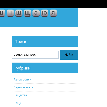
Ц
Ч
Ш
Щ
Э
Ю
Я
Поиск
Рубрики
Автомобили
Беременность
Вещества
Вещи