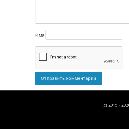
Имя
(c) 2015 -
202