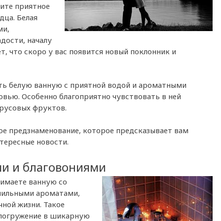
чите приятное
дца. Белая
ми,
адости, началу
т, что скоро у вас появится новый поклонник и
ть белую ванную с приятной водой и ароматными
вью. Особенно благоприятно чувствовать в ней
трусовых фруктов.
ое предзнаменование, которое предсказывает вам
тересные новости.
ми и благовониями
нимаете ванную со
анильными ароматами,
чной жизни. Такое
 погружение в шикарную