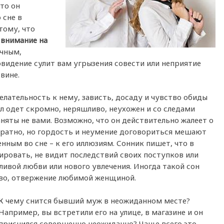
что он
 сне в
тому, что
 внимание на
очным,
видение сулит вам угрызения совести или неприятие
вине.
лательность к нему, зависть, досаду и чувство обиды
ыл одет скромно, неряшливо, неухожен и со следами
аняты не вами. Возможно, что он действительно жалеет о
обратно, но гордость и неумение договориться мешают
нным во сне – к его иллюзиям. Сонник пишет, что в
ировать, не видит последствий своих поступков или
тливой любви или нового увлечения. Иногда такой сон
тво, отвержение любимой женщиной.
К чему снится бывший муж в неожиданном месте?
Например, вы встретили его на улице, в магазине и он
приснился совершенно неожиданно? Чаще всего это