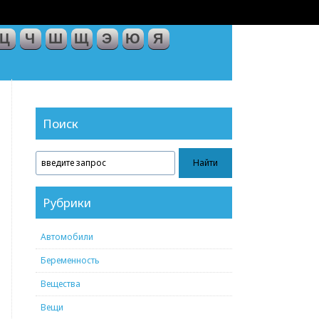
Ц
Ч
Ш
Щ
Э
Ю
Я
Поиск
Рубрики
Автомобили
Беременность
Вещества
Вещи