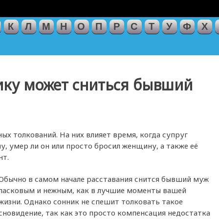
К
Л
М
Н
О
П
Р
С
Т
У
Ф
Х
нику может сниться бывший
ых толкований. На них влияет время, когда супруг
у, умер ли он или просто бросил женщину, а также её
нт.
Обычно в самом начале расставания снится бывший муж
ласковым и нежным, как в лучшие моменты вашей
жизни. Однако сонник не спешит толковать такое
сновидение, так как это просто компенсация недостатка