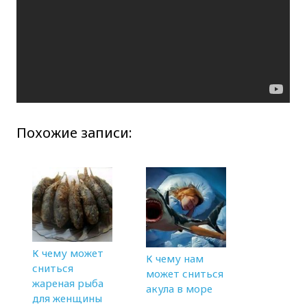
Похожие записи:
К чему может
К чему нам
сниться
может сниться
жареная рыба
акула в море
для женщины