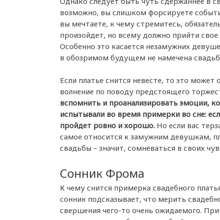
Однако следует быть чуть сдержаннее в св
возможно, вы слишком форсируете события
вы мечтаете, к чему стремитесь, обязател
произойдет, но всему должно прийти свое
Особенно это касается незамужних девуше
в обозримом будущем не намечена свадьб
Если платье снится невесте, то это может 
волнение по поводу предстоящего торжес
вспомнить и проанализировать эмоции, к
испытывали во время примерки во сне: ес
пройдет ровно и хорошо.
Но если вас терз
самое относится к замужним девушкам, пла
свадьбы – значит, сомневаться в своих чув
Сонник Фрома
К чему снится примерка свадебного платья
сонник подсказывает, что мерить свадебн
свершения чего-то очень ожидаемого. При