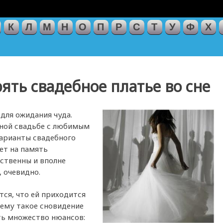
К
Л
М
Н
О
П
Р
С
Т
У
Ф
Х
ять свадебное платье во сне
для ожидания чуда.
нной свадьбе с любимым
варианты свадебного
ет на память
ственны и вполне
, очевидно.
тся, что ей приходится
чему такое сновидение
ть множество нюансов: