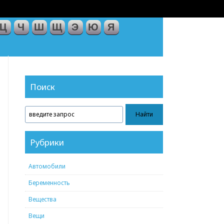
Ц
Ч
Ш
Щ
Э
Ю
Я
Поиск
Рубрики
Автомобили
Беременность
Вещества
Вещи