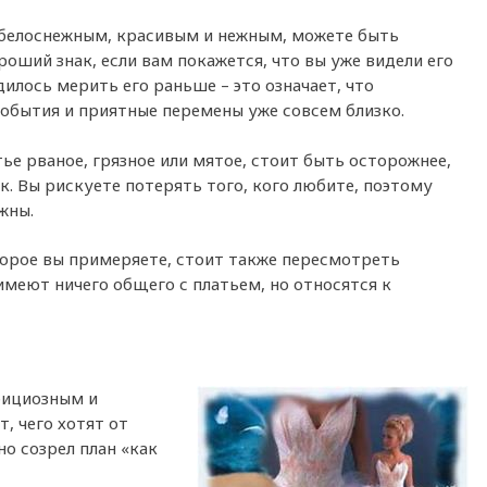
 белоснежным, красивым и нежным, можете быть
оший знак, если вам покажется, что вы уже видели его
илось мерить его раньше – это означает, что
обытия и приятные перемены уже совсем близко.
тье рваное, грязное или мятое, стоит быть осторожнее,
к. Вы рискуете потерять того, кого любите, поэтому
жны.
оторое вы примеряете, стоит также пересмотреть
имеют ничего общего с платьем, но относятся к
мбициозным и
, чего хотят от
но созрел план «как