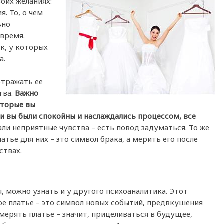
оих желаниях:
. То, о чем
ьно
 время.
к, у которых
а.
отражать ее
тва.
Важно
оторые вы
ли вы были спокойны и наслаждались процессом, все
али неприятные чувства – есть повод задуматься. То же
тье для них – это символ брака, а мерить его после
ствах.
, можно узнать и у другого психоаналитика. Этот
ое платье – это символ новых событий, предвкушения
мерять платье – значит, прицеливаться в будущее,