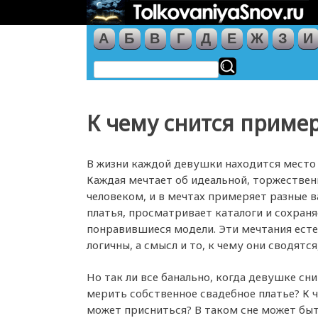
А
Б
В
Г
Д
Е
Ж
З
И
К чему снится пример
В жизни каждой девушки находится место 
Каждая мечтает об идеальной, торжестве
человеком, и в мечтах примеряет разные 
платья, просматривает каталоги и сохраня
понравившиеся модели. Эти мечтания есте
логичны, а смысл и то, к чему они сводятся
Но так ли все банально, когда девушке сни
мерить собственное свадебное платье? К 
может присниться? В таком сне может бы