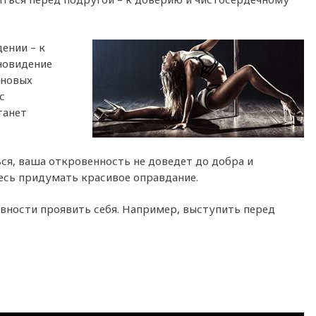
ении – к
новидение
 новых
с
танет
ься, ваша откровенность не доведет до добра и
сь придумать красивое оправдание.
овности проявить себя. Например, выступить перед