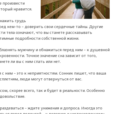
е произвести
оторый нравится.
нажить грудь
ред кем-то – доверить свои сердечные тайны. Другие
сти тела означают, что вы станете рассказывать
тимные подробности собственной жизни.
блазнять мужчину и обнажиться перед ним – к душевной
кровенности. Точное значение сна зависит от того,
анете ли вы с ним спать или нет.
 с ним – это к неприятностям. Сонник пишет, что ваша
сплетням, люди могут отвернуться от вас.
сом, скорее всего, так и будет в реальности. Особенно
удовольствие.
 раздеваться – ждите унижения и допроса. Иногда это
иться перед подругой – к доверию и чистосердечному