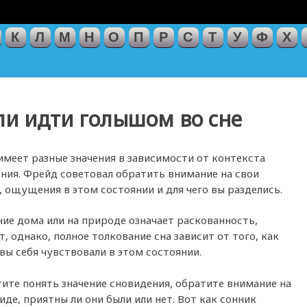
К
Л
М
Н
О
П
Р
С
Т
У
Ф
Х
сли идти голышом во сне
имеет разные значения в зависимости от контекста
ния. Фрейд советовал обратить внимание на свои
, ощущения в этом состоянии и для чего вы разделись.
ие дома или на природе означает раскованность,
, однако, полное толкование сна зависит от того, как
вы себя чувствовали в этом состоянии.
тите понять значение сновидения, обратите внимание на
иде, приятны ли они были или нет. Вот как сонник