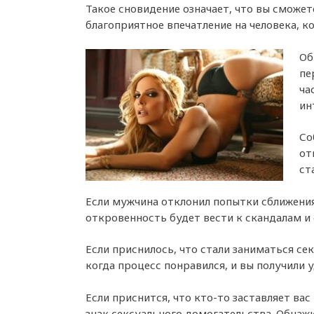
Такое сновидение означает, что вы сможет
благоприятное впечатление на человека, к
Об
пе
ча
ин
Со
от
ст
Если мужчина отклонил попытки сближения
откровенность будет вести к скандалам и 
Если приснилось, что стали заниматься сек
когда процесс понравился, и вы получили 
Если приснится, что кто-то заставляет вас
знак сексуального домогательства. Обнаж