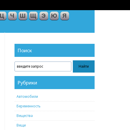
Ц
Ч
Ш
Щ
Э
Ю
Я
Поиск
Рубрики
Автомобили
Беременность
Вещества
Вещи