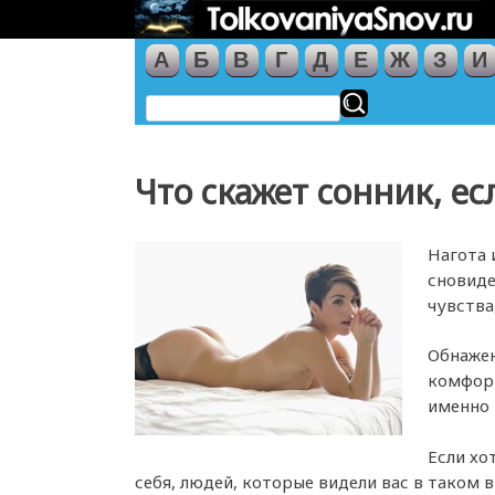
А
Б
В
Г
Д
Е
Ж
З
И
Что скажет сонник, е
Нагота 
сновиде
чувства
Обнажен
комфорт
именно 
Если хо
себя, людей, которые видели вас в таком в