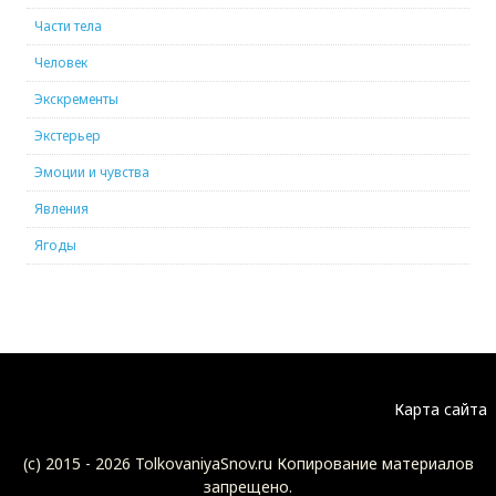
Части тела
Человек
Экскременты
Экстерьер
Эмоции и чувства
Явления
Ягоды
Карта сайта
(c) 2015 -
2026 TolkovaniyaSnov.ru Копирование материалов
запрещено.