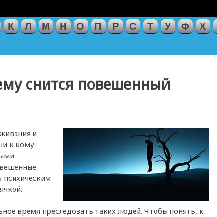
К
Л
М
Н
О
П
Р
С
Т
У
Ф
Х
чему снится повешенный
еживания и
ни к кому-
ными
овешенные
ь психическим
ячкой.
ное время преследовать таких людей. Чтобы понять, к