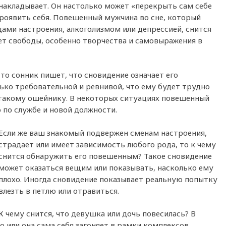
накладывает. Он настолько может «перекрыть сам себе
проявить себя. Повешенный мужчина во сне, который
дами настроения, алкоголизмом или депрессией, снится
ает свободы, особенно творчества и самовыражения в
 то сонник пишет, что сновидение означает его
лько требовательной и ревнивой, что ему будет трудно
 такому ошейнику. В некоторых ситуациях повешенный
 по службе и новой должности.
Если же ваш знакомый подвержен сменам настроения,
страдает или имеет зависимость любого рода, то к чему
снится обнаружить его повешенным? Такое сновидение
может оказаться вещим или показывать, насколько ему
плохо. Иногда сновидение показывает реальную попытку
влезть в петлю или отравиться.
К чему снится, что девушка или дочь повесилась? В
о или она сама себя загоняет в рамки комплексов.