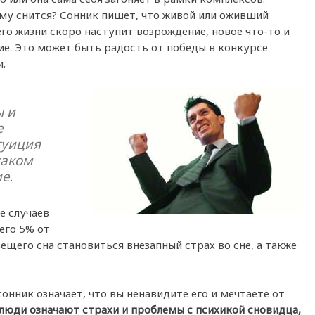
ему снится? Сонник пишет, что живой или оживший
его жизни скоро наступит возрождение, новое что-то и
ие. Это может быть радость от победы в конкурсе
.
ы и
е
туиция
каком
е.
е случаев
его 5% от
вещего сна становиться внезапный страх во сне, а также
сонник означает, что вы ненавидите его и мечтаете от
юди означают страхи и проблемы с психикой сновидца,