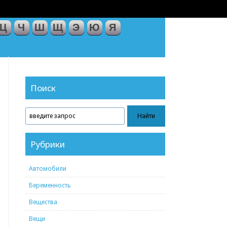
Ц
Ч
Ш
Щ
Э
Ю
Я
Поиск
Рубрики
Автомобили
Беременность
Вещества
Вещи