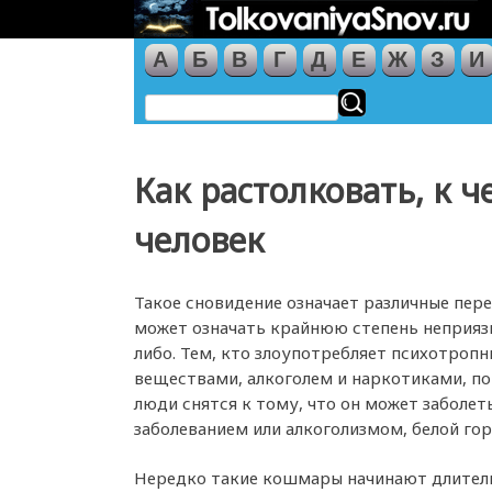
А
Б
В
Г
Д
Е
Ж
З
И
Как растолковать, к 
человек
Такое сновидение означает различные пер
может означать крайнюю степень неприяз
либо. Тем, кто злоупотребляет психотроп
веществами, алкоголем и наркотиками, п
люди снятся к тому, что он может заболет
заболеванием или алкоголизмом, белой гор
Нередко такие кошмары начинают длитель