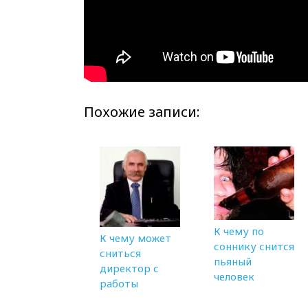
Похожие записи:
К чему по
К чему может
соннику снится
сниться
пьяный
директор с
человек
работы