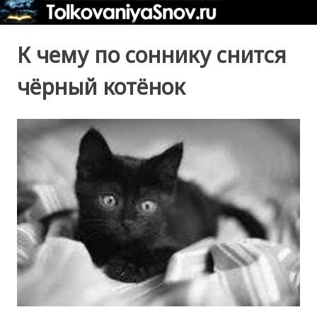
К чему по соннику снится
чёрный котёнок