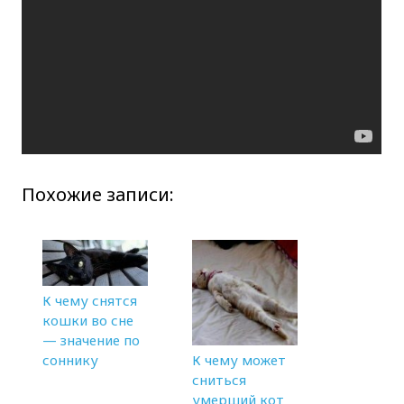
Похожие записи:
К чему снятся
кошки во сне
— значение по
К чему может
соннику
сниться
умерший кот