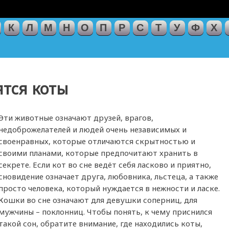
К
Л
М
Н
О
П
Р
С
Т
У
Ф
Х
ятся коты
Эти животные означают друзей, врагов,
недоброжелателей и людей очень независимых и
своенравных, которые отличаются скрытностью и
своими планами, которые предпочитают хранить в
секрете. Если кот во сне ведёт себя ласково и приятно,
сновидение означает друга, любовника, льстеца, а также
просто человека, который нуждается в нежности и ласке.
Кошки во сне означают для девушки соперниц, для
мужчины – поклонниц. Чтобы понять, к чему приснился
такой сон, обратите внимание, где находились коты,