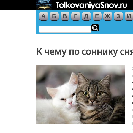
А
Б
В
Г
Д
Е
Ж
З
И
К чему по соннику сн