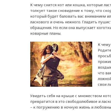
К чему снится кот или кошка, которые лас
толкует такое сновидение к тому, что ско
который будет баловать вас вниманием ил
ласкового и очень нежного. Гладить пушис
обращения. Но если она выпускает коготки
коварные планы.
К чему
Родите
просьб
прожив
воздых
что ва
ложной
свои л
Увидеть себя на крыше с множеством кот
превратится в это свободолюбивое и ласк
– к погружению в ночную жизнь и любовн