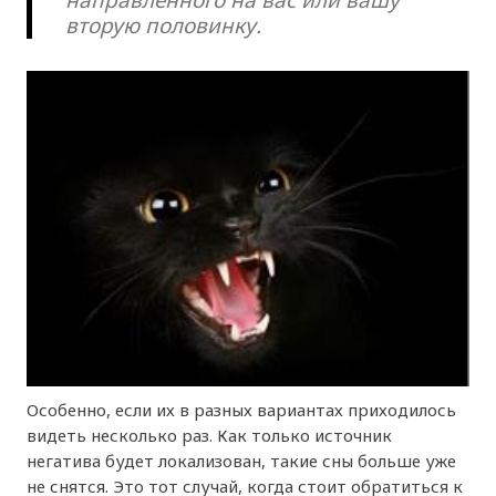
направленного на вас или вашу
вторую половинку.
Особенно, если их в разных вариантах приходилось
видеть несколько раз. Как только источник
негатива будет локализован, такие сны больше уже
не снятся. Это тот случай, когда стоит обратиться к