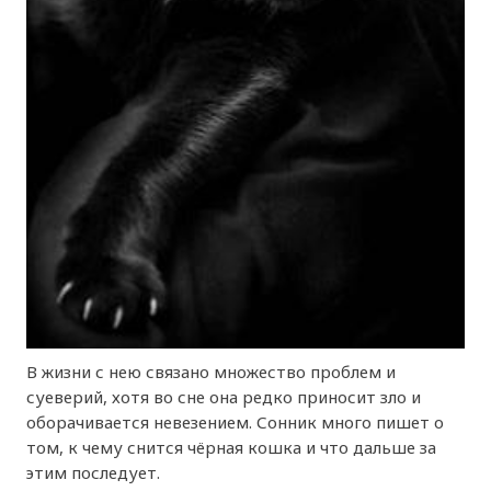
В жизни с нею связано множество проблем и
суеверий, хотя во сне она редко приносит зло и
оборачивается невезением. Сонник много пишет о
том, к чему снится чёрная кошка и что дальше за
этим последует.