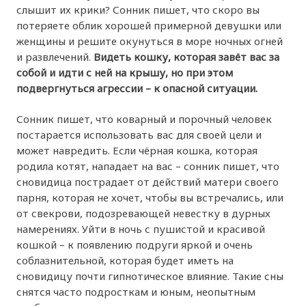
слышит их крики? Сонник пишет, что скоро вы
потеряете облик хорошей примерной девушки или
женщины и решите окунуться в море ночных огней
и развлечений.
Видеть кошку, которая завёт вас за
собой и идти с ней на крышу, но при этом
подвергнуться агрессии – к опасной ситуации.
Сонник пишет, что коварный и порочный человек
постарается использовать вас для своей цели и
может навредить. Если чёрная кошка, которая
родила котят, нападает на вас – сонник пишет, что
сновидица пострадает от действий матери своего
парня, которая не хочет, чтобы вы встречались, или
от свекрови, подозревающей невестку в дурных
намерениях. Уйти в ночь с пушистой и красивой
кошкой – к появлению подруги яркой и очень
соблазнительной, которая будет иметь на
сновидицу почти гипнотическое влияние. Такие сны
снятся часто подросткам и юным, неопытным