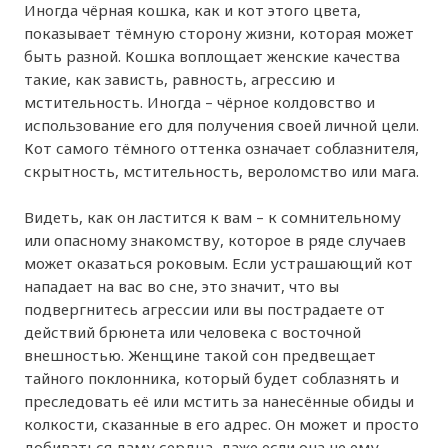
Иногда чёрная кошка, как и кот этого цвета,
показывает тёмную сторону жизни, которая может
быть разной. Кошка воплощает женские качества
такие, как зависть, равность, агрессию и
мстительность. Иногда – чёрное колдовство и
использование его для получения своей личной цели.
Кот самого тёмного оттенка означает соблазнителя,
скрытность, мстительность, вероломство или мага.
Видеть, как он ластится к вам – к сомнительному
или опасному знакомству, которое в ряде случаев
может оказаться роковым. Если устрашающий кот
нападает на вас во сне, это значит, что вы
подвергнитесь агрессии или вы пострадаете от
действий брюнета или человека с восточной
внешностью. Женщине такой сон предвещает
тайного поклонника, который будет соблазнять и
преследовать её или мстить за нанесённые обиды и
колкости, сказанные в его адрес. Он может и просто
добиваться даму сердца, даже если она не ему