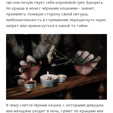
где она почувствует себя королевой грёз. Бродить
по крыше в ночи с чёрными кошками – значит,
проявлять теневую сторону своей натуры,
любознательность и стремление перешагнуть через
запрет или прикоснуться к какой-то тайне.
К чему снятся чёрные кошки, с которыми девушка
или женщина уходит в ночь, гуляет по крышам или