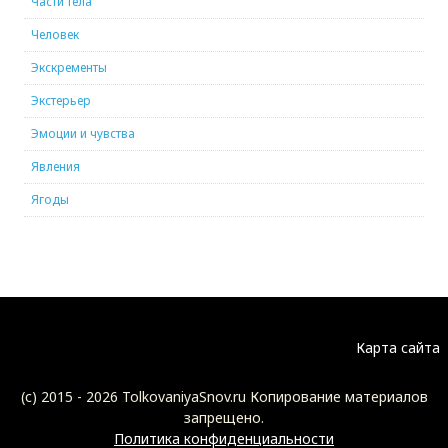
Части тела
Человек
Экскременты
Экстерьер
Эмоции и чувства
Явления
Ягоды
Карта сайта
(c) 2015 -
2026 TolkovaniyaSnov.ru Копирование материалов
запрещено.
Политика конфиденциальности