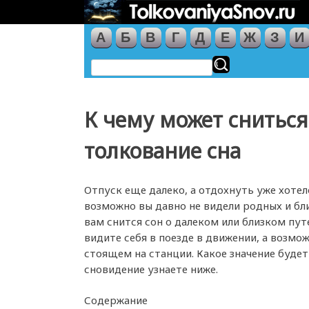
А
Б
В
Г
Д
Е
Ж
З
И
К чему может сниться
толкование сна
Отпуск еще далеко, а отдохнуть уже хотел
возможно вы давно не видели родных и бл
вам снится сон о далеком или близком пу
видите себя в поезде в движении, а возмо
стоящем на станции. Какое значение будет
сновидение узнаете ниже.
Содержание