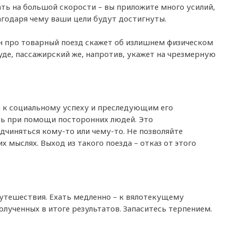
ать на большой скорости – вы приложите много усилий,
агодаря чему ваши цели будут достигнуты.
н про товарный поезд скажет об излишнем физическом
уде, пассажирский же, напротив, укажет на чрезмерную
м к социальному успеху и преследующим его
шь при помощи посторонних людей. Это
чиняться кому-то или чему-то. Не позволяйте
 мыслях. Выход из такого поезда – отказ от этого
путешествия. Ехать медленно – к вялотекущему
лученных в итоге результатов. Запаситесь терпением.