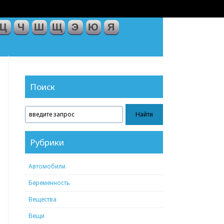
Ц
Ч
Ш
Щ
Э
Ю
Я
Поиск
Рубрики
Автомобили
Беременность
Вещества
Вещи