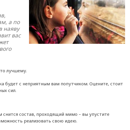
в,
м, а по
в наяву
авит вас
жет
вого
-то лучшему.
дка будет с неприятным вам попутчиком. Оцените, стоит
ых сил.
м снится состав, проходящий мимо – вы упустите
зможность реализовать свою идею.