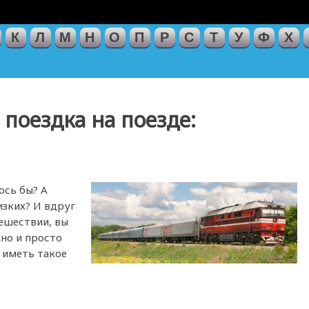
К
Л
М
Н
О
П
Р
С
Т
У
Ф
Х
 поездка на поезде:
ось бы? А
изких? И вдруг
тешествии, вы
жно и просто
 иметь такое