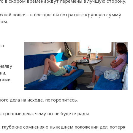
го в скором времени ждут перемены в лучшую сторону.
ерхней полке – в поездке вы потратите крупную сумму
ком.
на
 наяву
ни.
етами
ого дела на исходе, поторопитесь.
я срочные дела, чему вы не будете рады.
ас глубокие сомнения о нынешнем положении дел; потеря